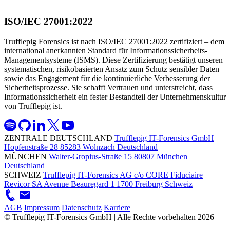
ISO/IEC 27001:2022
Trufflepig Forensics ist nach ISO/IEC 27001:2022 zertifiziert – dem
international anerkannten Standard für Informationssicherheits-
Managementsysteme (ISMS). Diese Zertifizierung bestätigt unseren
systematischen, risikobasierten Ansatz zum Schutz sensibler Daten
sowie das Engagement für die kontinuierliche Verbesserung der
Sicherheitsprozesse. Sie schafft Vertrauen und unterstreicht, dass
Informationssicherheit ein fester Bestandteil der Unternehmenskultur
von Trufflepig ist.
ZENTRALE DEUTSCHLAND
Trufflepig IT-Forensics GmbH
Hopfenstraße 28
85283 Wolnzach
Deutschland
MÜNCHEN
Walter-Gropius-Straße 15
80807 München
Deutschland
SCHWEIZ
Trufflepig IT-Forensics AG
c/o CORE Fiduciaire
Revicor SA
Avenue Beauregard 1
1700 Freiburg
Schweiz
AGB
Impressum
Datenschutz
Karriere
© Trufflepig IT-Forensics GmbH | Alle Rechte vorbehalten
2026