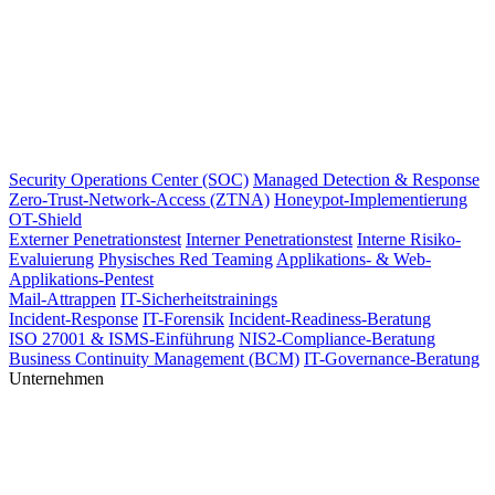
Security Operations Center (SOC)
Managed Detection & Response
Zero-Trust-Network-Access (ZTNA)
Honeypot-Implementierung
OT-Shield
Externer Penetrationstest
Interner Penetrationstest
Interne Risiko-
Evaluierung
Physisches Red Teaming
Applikations- & Web-
Applikations-Pentest
Mail-Attrappen
IT-Sicherheitstrainings
Incident-Response
IT-Forensik
Incident-Readiness-Beratung
ISO 27001 & ISMS-Einführung
NIS2-Compliance-Beratung
Business Continuity Management (BCM)
IT-Governance-Beratung
Unternehmen