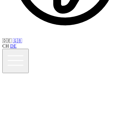
🇩🇪
🇬🇧
CH
DE