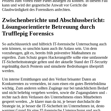
Prozess zum Vorteil einer Partei auslegen zu können. In diesem Fall
kann und wird der gegnerische Anwalt vor Gericht die
Glaubwürdigkeit des Forensikers anfechten.
Zwischenberichte und Abschlussbericht:
Lösungsorientierte Betreuung durch
Trufflepig Forensics
So aufschlussreich und hilfreich IT-forensische Untersuchung auch
sein können, so unschön kann auch ihr Anlass sein. Um dem
vorzubeugen, gilt es, bereits früh präventive Maßnahmen zu
ergreifen. Zum Schutz gegen Hackerangriffe sollte eine umfassende
IT-Sicherheitsstrategie gelten und der aktuelle Stand der IT-Security
regelmäßig durch Pentests und simulierte Bedrohungen überprüft
werden.
Um interne Ermittlungen und den Verlust brisanter Daten an
Konkurrenten zu vermeiden, ist zum einen ein gutes Betriebsklima
wichtig. Zum anderen sollten Zugänge nur bei tatsächlichem Bedarf
und nicht beliebig vergeben werden, sowie die Zugangsdaten und -
rechte nach dem Verlassen des Unternehmens eines Mitarbeiters
gesperrt werden. „Je klarer man da ist, je besser durchdacht die
Strategie ist, je besser die IT-Sicherheit im Unternehmen ist, desto
weniger Grund für eine IT-forensische Untersuchung und auch