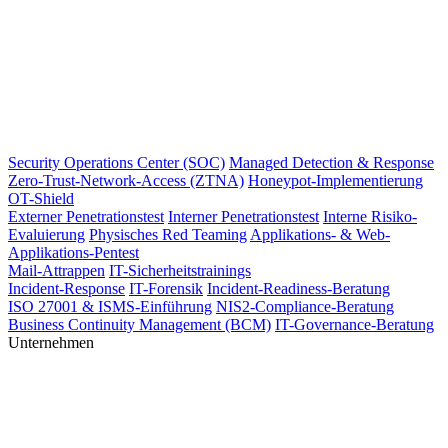
Security Operations Center (SOC)
Managed Detection & Response
Zero-Trust-Network-Access (ZTNA)
Honeypot-Implementierung
OT-Shield
Externer Penetrationstest
Interner Penetrationstest
Interne Risiko-
Evaluierung
Physisches Red Teaming
Applikations- & Web-
Applikations-Pentest
Mail-Attrappen
IT-Sicherheitstrainings
Incident-Response
IT-Forensik
Incident-Readiness-Beratung
ISO 27001 & ISMS-Einführung
NIS2-Compliance-Beratung
Business Continuity Management (BCM)
IT-Governance-Beratung
Unternehmen