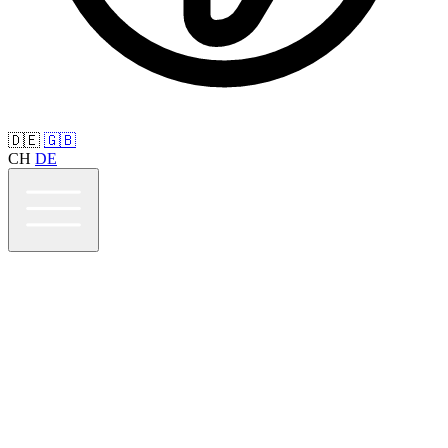
🇩🇪
🇬🇧
CH
DE