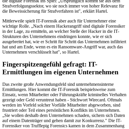
die digitale Forensik ins Spiel: „Ursprünglich kommt sie aus dem
Strafverfolgungssektor, wo sie noch immer von hoher Relevanz für
die Beweissicherung für Strafverfahren ist", erklärt Hartel.
Mittlerweile spielt IT-Forensik aber auch für Unternehmer eine
wichtige Rolle. „Nach einem Hackerangriff sind digitale Forensiker
in der Lage, zu ermitteln, an welcher Stelle der Hacker in die IT-
Strukturen des Unternehmens eindringen konnte, wie er sich
ausgebreitet hat, wie er Schritt für Schritt das Unternehmen infiltriert
hat und am Ende, wenn es ein Ransomware-Angriff war, auch das
Unternehmen verschlüsselt hat", so Hartel.
Fingerspitzengefühl gefragt: IT-
Ermittlungen im eigenen Unternehmen
Das zweite große Anwendungsfeld sind unternehmensinterne
Ermittlungen. Hier kommt die IT-Forensik beispielsweise zum
Einsatz, wenn Mitarbeiter oder Führungskräfte kriminelles Verhalten
gezeigt oder Geld veruntreut haben - Stichwort Wirecard. Oftmals
werden im Vorfeld solcher Vorfälle Mitarbeiter abgeworben, sind
frustriert oder Teil eines persönlichen Konflikts im Unternehmen.
„Sie wollen deshalb dem Unternehmen schaden, sichern sich Daten
auf einem Datenträger und gehen damit zur Konkurrenz." Die IT-
Forensiker von Trufflepig Forensics kamen in dem Zusammenhang