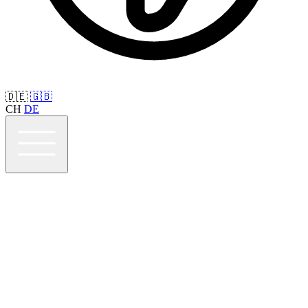
🇩🇪
🇬🇧
CH
DE