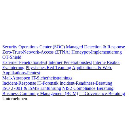
Security Operations Center (SOC)
Managed Detection & Response
Zero-Trust-Network-Access (ZTNA)
Honeypot-Implementierung
OT-Shield
Externer Penetrationstest
Interner Penetrationstest
Interne Risiko-
Evaluierung
Physisches Red Teaming
Applikations- & Web-
Applikations-Pentest
Mail-Attrappen
IT-Sicherheitstrainings
Incident-Response
IT-Forensik
Incident-Readiness-Beratung
ISO 27001 & ISMS-Einführung
NIS2-Compliance-Beratung
Business Continuity Management (BCM)
IT-Governance-Beratung
Unternehmen