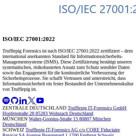
ISO/IEC 27001:2022
Trufflepig Forensics ist nach ISO/IEC 27001:2022 zertifiziert – dem
international anerkannten Standard für Informationssicherheits-
Managementsysteme (ISMS). Diese Zertifizierung bestätigt unseren
systematischen, risikobasierten Ansatz zum Schutz sensibler Daten
sowie das Engagement für die kontinuierliche Verbesserung der
Sicherheitsprozesse. Sie schafft Vertrauen und unterstreicht, dass
Informationssicherheit ein fester Bestandteil der Unternehmenskultur
von Trufflepig ist.
ZENTRALE DEUTSCHLAND
Trufflepig IT-Forensics GmbH
Hopfenstraße 28
85283 Wolnzach
Deutschland
MÜNCHEN
Walter-Gropius-Straße 15
80807 München
Deutschland
SCHWEIZ
Trufflepig IT-Forensics AG
c/o CORE Fiduciaire
Revicor SA
Avenue Beauregard 1
1700 Freiburg
Schweiz