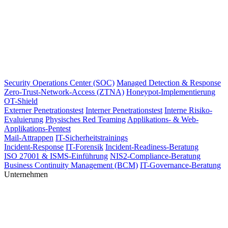
Security Operations Center (SOC)
Managed Detection & Response
Zero-Trust-Network-Access (ZTNA)
Honeypot-Implementierung
OT-Shield
Externer Penetrationstest
Interner Penetrationstest
Interne Risiko-
Evaluierung
Physisches Red Teaming
Applikations- & Web-
Applikations-Pentest
Mail-Attrappen
IT-Sicherheitstrainings
Incident-Response
IT-Forensik
Incident-Readiness-Beratung
ISO 27001 & ISMS-Einführung
NIS2-Compliance-Beratung
Business Continuity Management (BCM)
IT-Governance-Beratung
Unternehmen