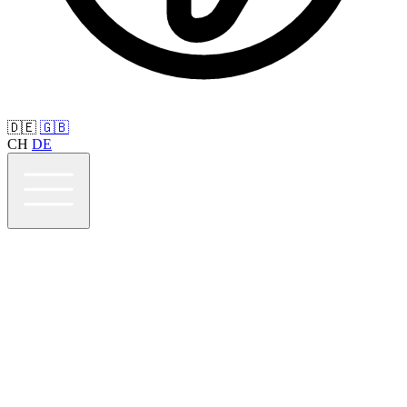
🇩🇪
🇬🇧
CH
DE